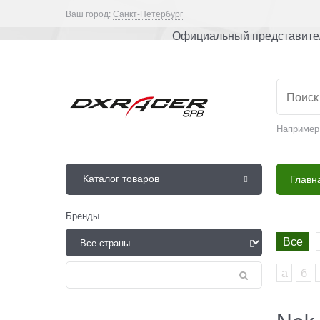
Ваш город:
Санкт-Петербург
Официальный представител
Например
Каталог товаров
Главн
Бренды
Все
а
б