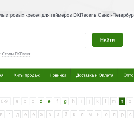
ь игровых кресел для геймеров DXRacer в Санкт-Петербург
Найти
:
Столы DXRacer
ая
Хиты продаж
Новинки
Доставка и Оплата
Опто
0-9
a
b
c
d
e
f
g
h
i
j
k
l
m
n
o
в
г
д
е
ё
ж
з
и
й
к
л
м
н
о
п
р
с