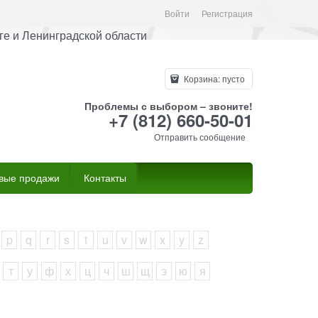
Войти
Регистрация
е и Ленинградской области
Корзина:
пусто
Проблемы с выбором – звоните!
+7 (812) 660-50-01
Отправить сообщение
вые продажи
Контакты
p
q
r
s
t
u
v
w
x
y
z
т
у
ф
х
ц
ч
ш
щ
э
ю
я